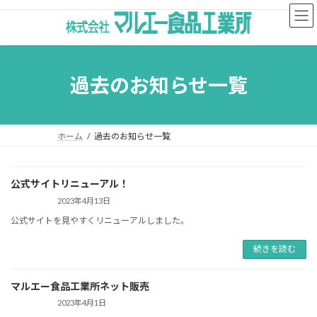
コ
ナ
ン
ビ
テ
ゲ
ン
ー
ツ
シ
へ
ョ
過去のお知らせ一覧
ス
ン
キ
に
ッ
移
プ
動
ホーム
過去のお知らせ一覧
公式サイトリニューアル！
2023年4月13日
公式サイトを見やすくリニューアルしました。
続きを読む
マルエー食品工業所ネット販売
2023年4月1日